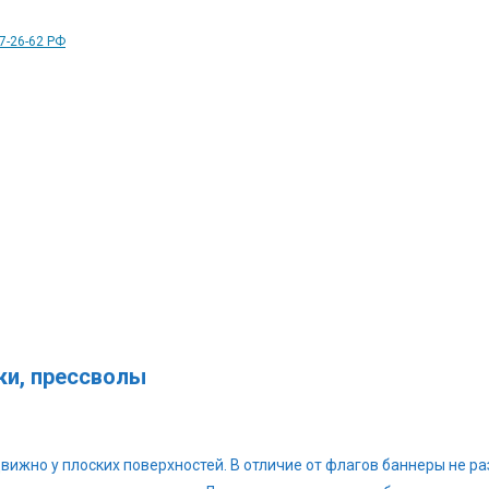
07-26-62 РФ
ки, прессволы
ижно у плоских поверхностей. В отличие от флагов баннеры не ра