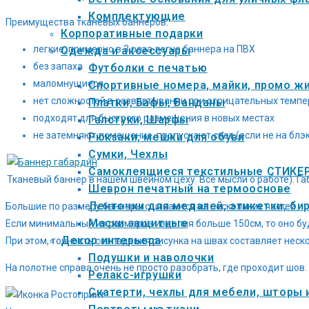
Комплектующие
Преимущества тканевых баннеров:
Корпоративные подарки
легкие, примерно в 3 раза легче баннера на ПВХ
Одежда и аксессуары
без запаха
Футболки с печатью
маломнущиеся
Спортивные номера, майки, промо ж
нет сложностей в развертывании при отрицательных темпе
Платки, Бафы, Банданы
подходят для быстрого размещения в новых местах
Галстуки, Шарфы
не затемняют помещение, пропускают свет (если не на блэ
Рюкзаки, мешки для обуви
Сумки, Чехлы
Самоклеящиеся текстильные СТИКЕ
Тканевый баннер в нашем швейном цеху. Все мысли о работе). Г
Шеврон печатный на термооснове
Ленточки для медалей, этикетки, би
Большие по размеру баннеры сшиваются из нескольких частей.
Маски защитные
Если минимальный из размеров изделия больше 150см, то оно бу
Декор интерьера
При этом, точность совпадения рисунка на швах составляет нес
Подушки и наволочки
На полотне справа очень не просто разобрать, где проходит шов.
Релакс-игрушки
Скатерти, чехлы для мебели, шторы 