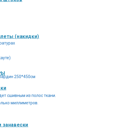
илеты (накидки)
ратурах
кауте)
РЫ
абардин 250*450см
рки
дет сшивным из полос ткани.
колько миллиметров.
и занавески