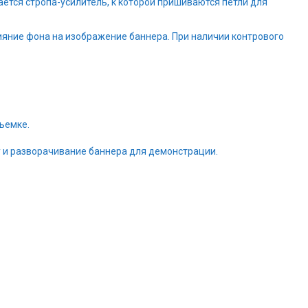
тся стропа-усилитель, к которой пришиваются петли для
яние фона на изображение баннера. При наличии контрового
ъемке.
у и разворачивание баннера для демонстрации.