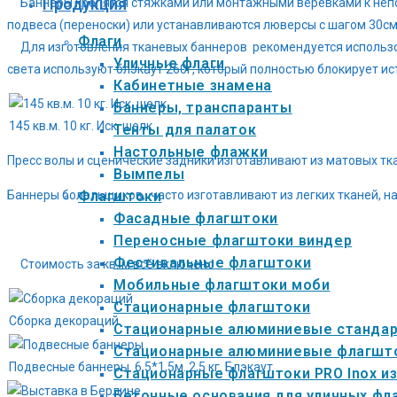
Продукция
Баннеры крепятся стяжками или монтажными веревками к непод
подвеса (переноски) или устанавливаются люверсы с шагом 30см
Флаги
Для изготовления тканевых баннеров рекомендуется использова
Уличные флаги
света используют блэкаут 260г, который полностью блокирует ис
Кабинетные знамена
Баннеры, транспаранты
145 кв.м. 10 кг. Иск. шелк
Тенты для палаток
Настольные флажки
Пресс волы и сценические задники изготавливают из матовых тк
Вымпелы
Флагштоки
Баннеры болельщиков, часто изготавливают из легких тканей, н
Фасадные флагштоки
Переносные флагштоки виндер
Фестивальные флагштоки
Стоимость за кв. м всё включено
Мобильные флагштоки моби
Стационарные флагштоки
Сборка декораций
Стационарные алюминиевые станда
Стационарные алюминиевые флагшто
Подвесные баннеры. 6,5*1,5м. 2,5 кг. Блэкаут
Стационарные флагштоки PRO Inox и
Бетонные основания для уличных фл